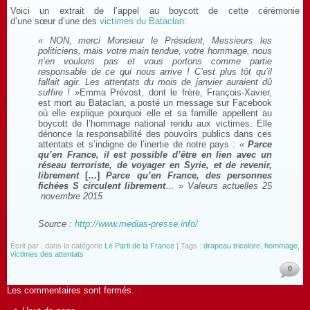
Voici un extrait de l’appel au boycott de cette cérémonie
d’une sœur d’une des
victimes du Bataclan
:
«
NON, merci Monsieur le Président, Messieurs les
politiciens, mais votre main tendue, votre hommage, nous
n’en voulons pas et vous portons comme partie
responsable de ce qui nous arrive ! C’est plus tôt qu’il
fallait agir. Les attentats du mois de janvier auraient dû
suffire !
»
Emma Prévost, dont le frère, François-Xavier,
est mort au Bataclan, a posté un message sur Facebook
où elle explique pourquoi elle et sa famille appellent au
boycott de l’hommage national rendu aux victimes. Elle
dénonce la responsabilité des pouvoirs publics dans ces
attentats et s’indigne de l’inertie de notre pays :
«
Parce
qu’en France, il est possible d’être en lien avec un
réseau terroriste, de voyager en Syrie, et de revenir,
librement
[…]
Parce qu’en France, des personnes
fichées S circulent librement
…
» Valeurs actuelles 25
novembre 2015
Source :
http://www.medias-presse.info/
Écrit par
.
dans la catégorie
Le Parti de la France
| Tags :
drapeau tricolore
,
hommage
,
victimes des attentats
0
Les commentaires sont fermés.