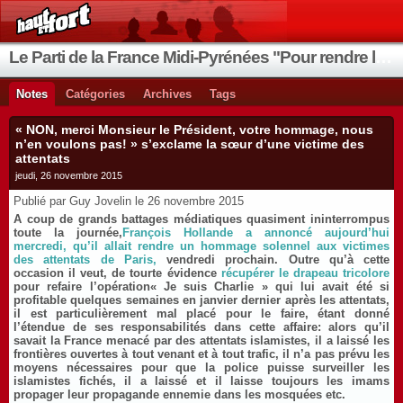
Le Parti de la France Midi-Pyrénées "Pour rendre la France aux Français"
Notes
Catégories
Archives
Tags
« NON, merci Monsieur le Président, votre hommage, nous
n’en voulons pas! » s’exclame la sœur d’une victime des
attentats
jeudi, 26 novembre 2015
Publié par Guy Jovelin le 26 novembre 2015
A coup de grands battages médiatiques quasiment ininterrompus
toute la journée,
François Hollande a annoncé aujourd’hui
mercredi, qu’il allait rendre un hommage solennel aux victimes
des attentats de Paris,
vendredi prochain. Outre qu’à cette
occasion il veut, de tourte évidence
récupérer le drapeau tricolore
pour refaire l’opération
« Je suis Charlie
» qui lui avait été si
profitable quelques semaines en janvier dernier après les attentats,
il est particulièrement mal placé pour le faire, étant donné
l’étendue de ses responsabilités dans cette affaire: alors qu’il
savait la France menacé par des attentats islamistes, il a laissé les
frontières ouvertes à tout venant et à tout trafic, il n’a pas prévu les
moyens nécessaires pour que la police puisse surveiller les
islamistes fichés, il a laissé et il laisse toujours les imams
propager leur propagande ennemie dans les mosquées etc.