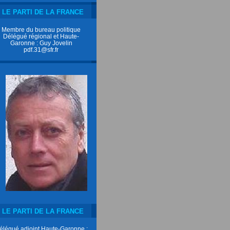
LE PARTI DE LA FRANCE
Membre du bureau politique
Délégué régional et Haute-
Garonne : Guy Jovelin
pdf.31@sfr.fr
LE PARTI DE LA FRANCE
élégué adjoint Haute-Garonne :