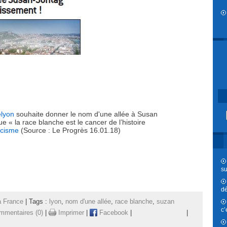
elyon
souhaite donner le nom d'une allée à Susan
ue « la race blanche est le cancer de l’histoire
acisme
(Source : Le Progrès 16.01.18)
su
dé
a France
| Tags :
lyon
,
nom d'une allée
,
race blanche
,
suzan
c’
mmentaires (0)
|
Imprimer
|
Facebook
|
|