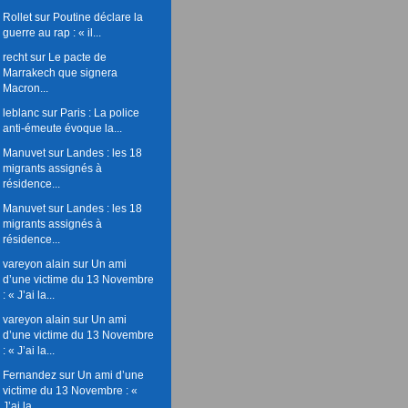
Rollet
sur
Poutine déclare la
guerre au rap : « il...
recht
sur
Le pacte de
Marrakech que signera
Macron...
leblanc
sur
Paris : La police
anti-émeute évoque la...
Manuvet
sur
Landes : les 18
migrants assignés à
résidence...
Manuvet
sur
Landes : les 18
migrants assignés à
résidence...
vareyon alain
sur
Un ami
d’une victime du 13 Novembre
: « J’ai la...
vareyon alain
sur
Un ami
d’une victime du 13 Novembre
: « J’ai la...
Fernandez
sur
Un ami d’une
victime du 13 Novembre : «
J’ai la...