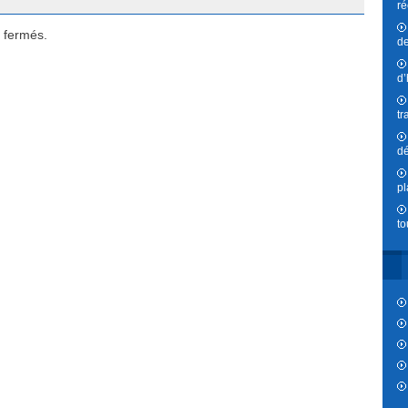
ré
 fermés.
de
d’
tr
dé
pl
to