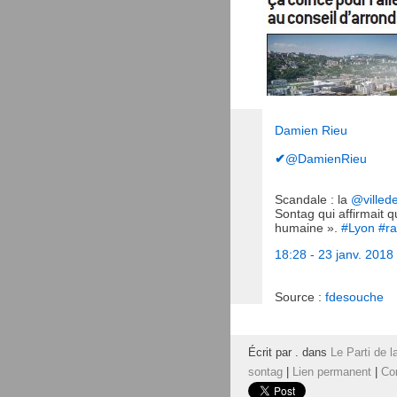
Damien Rieu
✔
@DamienRieu
Scandale : la
@
villed
Sontag qui affirmait q
humaine ».
#
Lyon
#
r
18:28 - 23 janv. 2018
Source :
fdesouche
Écrit par . dans
Le Parti de l
sontag
|
Lien permanent
|
Co