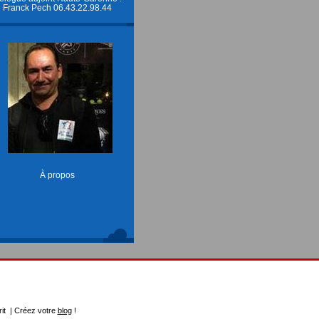
Franck Pech 06.43.22.98.44
À propos
rit | Créez votre
blog
!