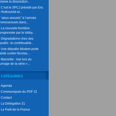
clame la dissolution...
C’est le SPCJ présidé par Eric
 Rothschild et...
“abus sexuels” à l’arrivée
homosexuels dans...
La nouvelle frontière
ansgressée par le lobby...
Dégradations chez des
putés : le contribuable...
Une députée Modem porte
ainte contre Nicolas...
Marseille : rixe lors du
urnage de la série «...
CATÉGORIES
Agenda
Communiqués du PDF 31
Contact
La Délégation 31
Le Parti de la France