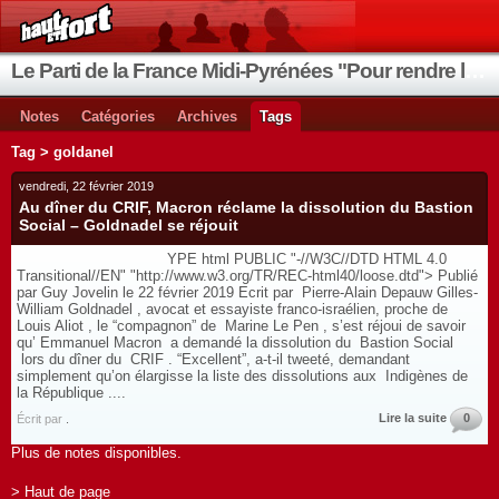
Le Parti de la France Midi-Pyrénées "Pour rendre la France aux Français"
Notes
Catégories
Archives
Tags
Tag > goldanel
vendredi, 22 février 2019
Au dîner du CRIF, Macron réclame la dissolution du Bastion
Social – Goldnadel se réjouit
YPE html PUBLIC "-//W3C//DTD HTML 4.0
Transitional//EN" "http://www.w3.org/TR/REC-html40/loose.dtd"> Publié
par Guy Jovelin le 22 février 2019 Ecrit par Pierre-Alain Depauw Gilles-
William Goldnadel , avocat et essayiste franco-israélien, proche de
Louis Aliot , le “compagnon” de Marine Le Pen , s’est réjoui de savoir
qu’ Emmanuel Macron a demandé la dissolution du Bastion Social
lors du dîner du CRIF . “Excellent”, a-t-il tweeté, demandant
simplement qu’on élargisse la liste des dissolutions aux Indigènes de
la République ....
Lire la suite
0
Écrit par
.
Plus de notes disponibles.
> Haut de page