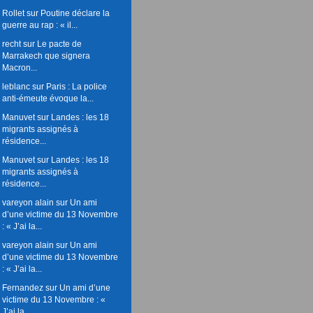
Rollet
sur
Poutine déclare la
guerre au rap : « il...
recht
sur
Le pacte de
Marrakech que signera
Macron...
leblanc
sur
Paris : La police
anti-émeute évoque la...
Manuvet
sur
Landes : les 18
migrants assignés à
résidence...
Manuvet
sur
Landes : les 18
migrants assignés à
résidence...
vareyon alain
sur
Un ami
d’une victime du 13 Novembre
: « J’ai la...
vareyon alain
sur
Un ami
d’une victime du 13 Novembre
: « J’ai la...
Fernandez
sur
Un ami d’une
victime du 13 Novembre : «
J’ai la...