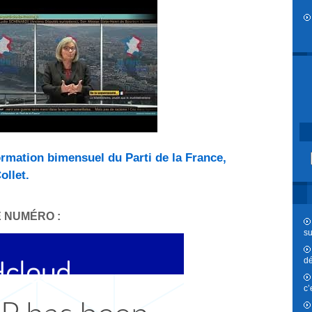
ormation bimensuel du Parti de la France,
ollet.
 NUMÉRO :
su
dé
c’