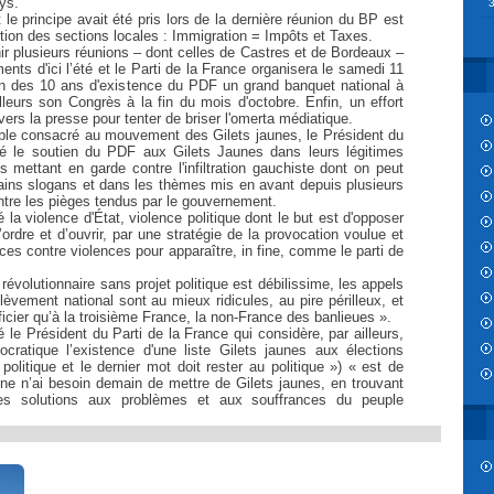
ys.
 le principe avait été pris lors de la dernière réunion du BP est
sition des sections locales : Immigration = Impôts et Taxes.
nir plusieurs réunions – dont celles de Castres et de Bordeaux –
ents d'ici l’été et le Parti de la France organisera le samedi 11
on des 10 ans d'existence du PDF un grand banquet national à
ailleurs son Congrès à la fin du mois d'octobre. Enfin, un effort
é vers la presse pour tenter de briser l'omerta médiatique.
able consacré au mouvement des Gilets jaunes, le Président du
é le soutien du PDF aux Gilets Jaunes dans leurs légitimes
s mettant en garde contre l'infiltration gauchiste dont on peut
rtains slogans et dans les thèmes mis en avant depuis plusieurs
tre les pièges tendus par le gouvernement.
 la violence d'État, violence politique dont le but est d'opposer
’ordre et d’ouvrir, par une stratégie de la provocation voulue et
nces contre violences pour apparaître, in fine, comme le parti de
 révolutionnaire sans projet politique est débilissime, les appels
ulèvement national sont au mieux ridicules, au pire périlleux, et
ficier qu’à la troisième France, la non-France des banlieues ».
é le Président du Parti de la France qui considère, par ailleurs,
atique l’existence d'une liste Gilets jaunes aux élections
olitique et le dernier mot doit rester au politique ») « est de
nne n’ai besoin demain de mettre de Gilets jaunes, en trouvant
es solutions aux problèmes et aux souffrances du peuple