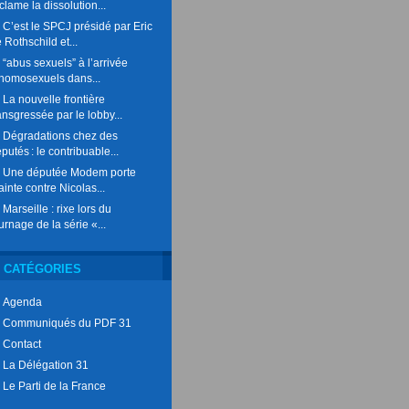
clame la dissolution...
C’est le SPCJ présidé par Eric
 Rothschild et...
“abus sexuels” à l’arrivée
homosexuels dans...
La nouvelle frontière
ansgressée par le lobby...
Dégradations chez des
putés : le contribuable...
Une députée Modem porte
ainte contre Nicolas...
Marseille : rixe lors du
urnage de la série «...
CATÉGORIES
Agenda
Communiqués du PDF 31
Contact
La Délégation 31
Le Parti de la France