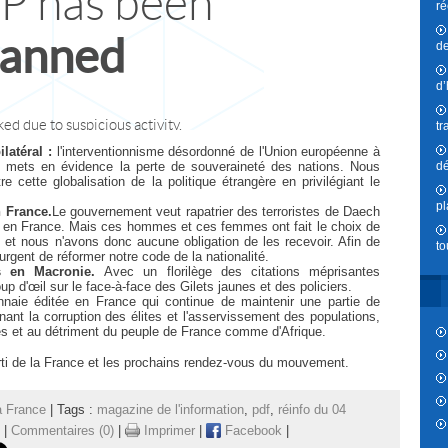
ré
de
d’
tr
ilatéral :
l'interventionnisme désordonné de l'Union européenne à
, mets en évidence la perte de souveraineté des nations. Nous
dé
e cette globalisation de la politique étrangère en privilégiant le
pl
n France.
Le gouvernement veut rapatrier des terroristes de Daech
és en France. Mais ces hommes et ces femmes ont fait le choix de
 et nous n'avons donc aucune obligation de les recevoir. Afin de
to
st urgent de réformer notre code de la nationalité.
es en Macronie.
Avec un florilège des citations méprisantes
 d'œil sur le face-à-face des Gilets jaunes et des policiers.
naie éditée en France qui continue de maintenir une partie de
tenant la corruption des élites et l'asservissement des populations,
les et au détriment du peuple de France comme d'Afrique.
 parti de la France et les prochains rendez-vous du mouvement.
a France
| Tags :
magazine de l'information
,
pdf
,
réinfo du 04
|
Commentaires (0)
|
Imprimer
|
Facebook
|