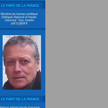
LE PARTI DE LA FRANCE
Membre du bureau politique
Délégué régional et Haute-
Garonne : Guy Jovelin
pdf.31@sfr.fr
LE PARTI DE LA FRANCE
élégué adjoint Haute-Garonne :