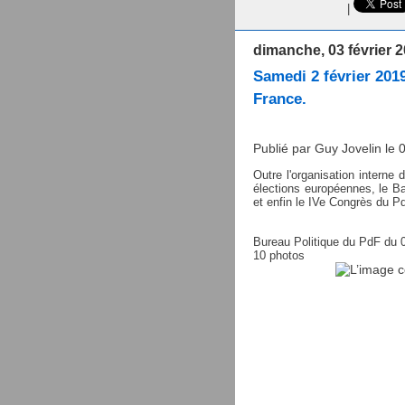
|
dimanche, 03 février 
Samedi 2 février 2019
France.
Publié par Guy Jovelin le 
Outre l'organisation interne
élections européennes, le B
et enfin le IVe Congrès du Pd
Bureau Politique du PdF du 
10 photos