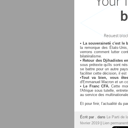
• La souveraineté c'est le b
la remorque des États-Unis
verrons comment lutter contr
bilatéralisme.
•
Retour des Djihadistes e
sous prétexte qu'ils sont n
se battre pour un autre pays
faciliter cette décision, il e
•Tout va bien, vous êt
d'Emmanuel Macron et un coup
•
Le Franc CFA.
Cette mon
l'Afrique sous tutelle, entre
au service des multinationa
Et pour finir, l’actualité du
Écrit par . dans
Le Parti de l
février 2019
|
Lien permanent