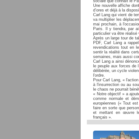
sociale que connaît le Pa
Une nouvelle affiche dont
d’ores et déjà à la dispo
Carl Lang qui vient de te
va multiplier les déplacem
mai prochain, à l'occasi
Paris. Il y tiendra, par 
particulier va être réalis
Après un large tour de t
PDF, Carl Lang a rappel
revendications tout en le
sentir la réalité dans ce
semaines, mais aussi con
Carl Lang a ainsi dénoncé
le peuple aux forces de l
délibérée, un cycle viole
l'ordre.
Pour Carl Lang, « l'action
à l'insurrection ou au so
le chaos ne pourrait béné
« Notre objectif » a ajout
comme normale et démocr
européennes (« Tout est p
faire en sorte que perso
et mettant en œuvre l
français ».