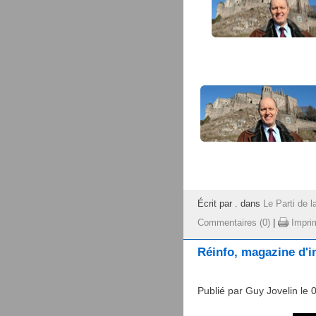
Écrit par . dans
Le Parti de l
Commentaires (0)
|
Impri
Réinfo, magazine d'in
Publié par Guy Jovelin le 