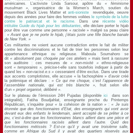
américaines. L’activiste Linda Sarsour, apôtre du
« féminisme
musulman »
, organisatrice de la Women’s March, soutien du
mouvement Black Lives Matter et
anti-sioniste
revendiquée, oeuvre
depuis des années pour faire des femmes voilées
le symbole de la lutte
contre le patriarcat et le racisme
. Dans une
récente vidéo
intitulée
Guide du hijab pour les débutantes
, elle déclare porter le hijab
pour être vue comme une personne «
racisée
» malgré sa peau claire
:
« Avant que je ne porte le hijab, j’étais juste une fille blanche banale
de New York. »
Ces militantes ne voient aucune contradiction entre le fait de militer
contre les discriminations et le fait de trier les personnes selon leur
appartenance ethnique ou religieuse. Maboula Soumahoro se
dit
« absolument pas choquée par ces ateliers »
mais tient à rassurer
son auditoire : ces mesures de
« non-mixité »
ethno-religieuse
sont
« temporaires »,
précise-t-elle sans toutefois indiquer à partir de
quand les
« non-racisé.e.s »
cesseraient d’être exclus. Dans une tirade
aux accents complotistes, elle accuse « la fachosphère » d’avoir créé
la polémique et déclare :
« Ce qui me choque, c’est l’apparence de
l’assemblée nationale, qui est très blanche »
, fruit selon elle
d’un
« projet organisé, délibéré »
.
Sur le plateau de l’émission 24H Pujadas (disponible
ici
dans son
intégralité), Fatiha Boudjahlat, enseignante proche du Printemps
Républicain, s’inquiète pour
« la cohésion de la nation »
:
« Je suis
étonnée que des fonctionnaires d’Etat, des enseignants qui vont avoir
devant eux des enfants le lendemain, aient accepté de se prêter à ce
jeu, c’est-à-dire que les fonctionnaires blancs aillent dans une pièce et
que les fonctionnaires racisés aillent dans l’autre. Quid des
fonctionnaires métissés ? Est-ce qu’il y avait une troisième salle,
comme en Afrique du Sud il y avait des quartiers réservés aux