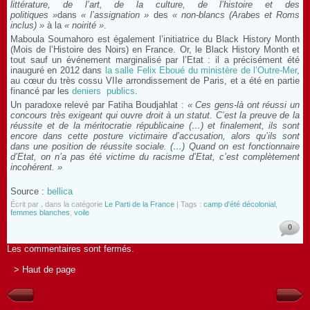
littérature, de l’art, de la culture, de l’histoire et des
politiques »
dans
« l’assignation »
des
« non-blancs (Arabes et Roms
inclus) »
à la
« noirité »
.
Maboula Soumahoro est également l’initiatrice du Black History Month
(Mois de l’Histoire des Noirs) en France. Or, le Black History Month et
tout sauf un événement marginalisé par l’Etat : il a précisément été
inauguré en 2012 dans
la salle Felix Eboué du ministère de l’Outre-Mer
,
au cœur du très cossu VIIe arrondissement de Paris, et a été en partie
financé par les
deniers
publics
.
Un paradoxe relevé par Fatiha Boudjahlat :
« Ces gens-là ont réussi un
concours très exigeant qui ouvre droit à un statut. C’est la preuve de la
réussite et de la méritocratie républicaine (…) et finalement, ils sont
encore dans cette posture victimaire d’accusation, alors qu’ils sont
dans une position de réussite sociale. (…) Quand on est fonctionnaire
d’Etat, on n’a pas été victime du racisme d’Etat, c’est complètement
incohérent. »
Source :
bellica
Écrit par
.
dans la catégorie
Le Parti de la France
| Tags :
camp d'été décolonial
,
femmes blanches
,
voile
0
Les commentaires sont fermés.
> Haut de page