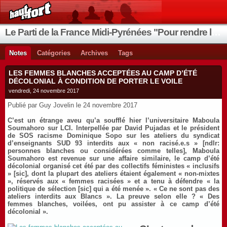
Le Parti de la France Midi-Pyrénées "Pour rendre la France aux Français"
Notes
Catégories
Archives
Tags
LES FEMMES BLANCHES ACCEPTÉES AU CAMP D’ÉTÉ
DÉCOLONIAL À CONDITION DE PORTER LE VOILE
vendredi, 24 novembre 2017
Publié par Guy Jovelin le 24 novembre 2017
C’est un étrange aveu qu’a soufflé hier l’universitaire Maboula
Soumahoro sur LCI. Interpellée par David Pujadas et le président
de SOS racisme Dominique Sopo sur les ateliers du syndicat
d’enseignants SUD 93 interdits aux « non racisé.e.s » [ndlr:
personnes blanches ou considérées comme telles], Maboula
Soumahoro est revenue sur une affaire similaire, le camp d’été
décolonial organisé cet été par des collectifs féministes « inclusifs
» [sic], dont la plupart des ateliers étaient également « non-mixtes
», réservés aux « femmes racisées » et a tenu à défendre « la
politique de sélection [sic] qui a été menée ». « Ce ne sont pas des
ateliers interdits aux Blancs ». La preuve selon elle ? « Des
femmes blanches, voilées, ont pu assister à ce camp d’été
décolonial ».