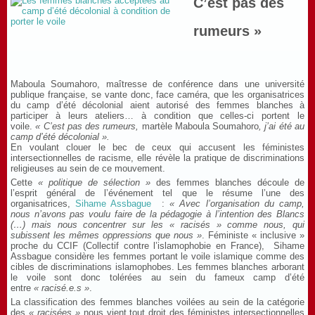
C’est pas des
rumeurs »
Maboula Soumahoro, maîtresse de conférence dans une université
publique française, se vante donc, face caméra, que les organisatrices
du camp d’été décolonial aient autorisé des femmes blanches à
participer à leurs ateliers… à condition que celles-ci portent le
voile.
« C’est pas des rumeurs,
martèle Maboula Soumahoro
, j’ai été au
camp d’été décolonial ».
En voulant clouer le bec de ceux qui accusent les féministes
intersectionnelles de racisme, elle révèle la pratique de discriminations
religieuses au sein de ce mouvement.
Cette
« politique de sélection »
des femmes blanches découle de
l’esprit général de l’événement tel que le résume l’une des
organisatrices,
Sihame Assbague
:
« Avec l’organisation du camp,
nous n’avons pas voulu faire de la pédagogie à l’intention des Blancs
(…) mais nous concentrer sur les « racisés » comme nous, qui
subissent les mêmes oppressions que nous »
. Féministe « inclusive »
proche du CCIF (Collectif contre l’islamophobie en France), Sihame
Assbague considère les femmes portant le voile islamique comme des
cibles de discriminations islamophobes. Les femmes blanches arborant
le voile sont donc tolérées au sein du fameux camp d’été
entre
« racisé.e.s »
.
La classification des femmes blanches voilées au sein de la catégorie
des
« racisées »
nous vient tout droit des féministes intersectionnelles