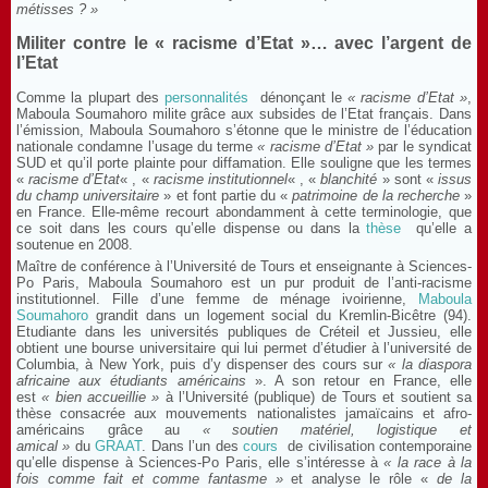
métisses ? »
Militer contre le « racisme d’Etat »… avec l’argent de
l’Etat
Comme la plupart des
personnalités
dénonçant le
« racisme d’Etat »
,
Maboula Soumahoro milite grâce aux subsides de l’Etat français. Dans
l’émission, Maboula Soumahoro s’étonne que le ministre de l’éducation
nationale condamne l’usage du terme
« racisme d’Etat »
par le syndicat
SUD et qu’il porte plainte pour diffamation. Elle souligne que les termes
«
racisme d’Etat
« , «
racisme institutionnel
« , «
blanchité
» sont «
issus
du champ universitaire
» et font partie du «
patrimoine de la recherche
»
en France. Elle-même recourt abondamment à cette terminologie, que
ce soit dans les cours qu’elle dispense ou dans la
thèse
qu’elle a
soutenue en 2008.
Maître de conférence à l’Université de Tours et enseignante à Sciences-
Po Paris, Maboula Soumahoro est un pur produit de l’anti-racisme
institutionnel. Fille d’une femme de ménage ivoirienne,
Maboula
Soumahoro
grandit dans un logement social du Kremlin-Bicêtre (94).
Etudiante dans les universités publiques de Créteil et Jussieu, elle
obtient une bourse universitaire qui lui permet d’étudier à l’université de
Columbia, à New York, puis d’y dispenser des cours sur
« la diaspora
africaine aux étudiants américains
». A son retour en France, elle
est
« bien accueillie »
à l’Université (publique) de Tours et soutient sa
thèse consacrée aux mouvements nationalistes jamaïcains et afro-
américains grâce au
« soutien matériel, logistique et
amical »
du
GRAAT
. Dans l’un des
cours
de civilisation contemporaine
qu’elle dispense à Sciences-Po Paris, elle s’intéresse à
« la race à la
fois comme fait et comme fantasme »
et analyse le rôle «
de la