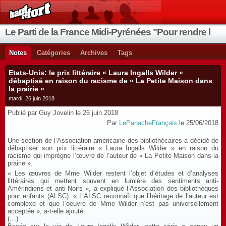
Le Parti de la France Midi-Pyrénées "Pour rendre la France aux Français"
Notes
Catégories
Archives
Tags
Etats-Unis: le prix littéraire « Laura Ingalls Wilder »
débaptisé en raison du racisme de « La Petite Maison dans
la prairie »
mardi, 26 juin 2018
Publié par Guy Jovelin le 26 juin 2018
Par
LePanacheFrançais
le 25/06/2018
Une section de l’Association américaine des bibliothécaires a décidé de
débaptiser son prix littéraire « Laura Ingalls Wilder » en raison du
racisme qui imprègne l’œuvre de l’auteur de « La Petite Maison dans la
prairie ».
« Les œuvres de Mme Wilder restent l’objet d’études et d’analyses
littéraires qui mettent souvent en lumière des sentiments anti-
Amérindiens et anti-Noirs », a expliqué l’Association des bibliothèques
pour enfants (ALSC). « L’ALSC reconnaît que l’héritage de l’auteur est
complexe et que l’oeuvre de Mme Wilder n’est pas universellement
acceptée », a-t-elle ajouté.
(…)