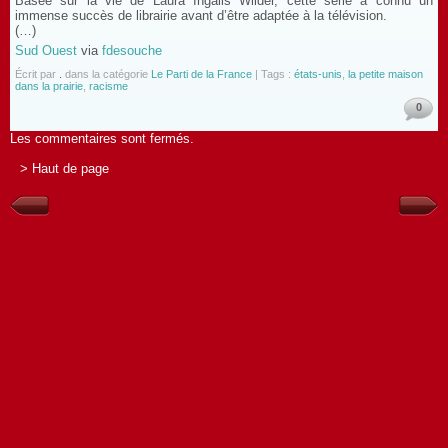
Basée sur la vie de Laura Ingalls Wilder, cette série a connu un
immense succès de librairie avant d’être adaptée à la télévision.
(…)
Sud Ouest
via
fdesouche
Écrit par
.
dans la catégorie
Le Parti de la France
| Tags :
états-unis
,
la petite maison
dans la prairie
,
racisme
0
Les commentaires sont fermés.
> Haut de page