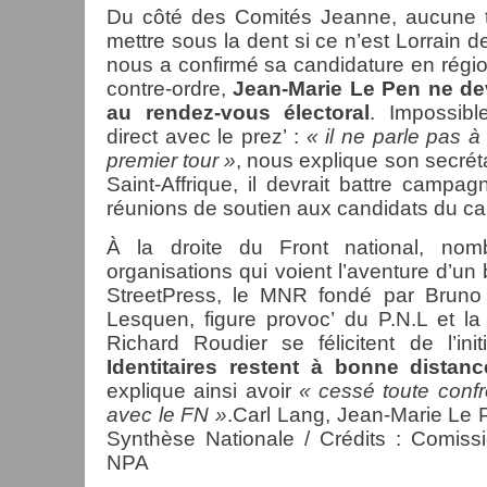
Du côté des Comités Jeanne, aucune tê
mettre sous la dent si ce n’est Lorrain de
nous a confirmé sa candidature en régio
contre-ordre,
Jean-Marie Le Pen ne devr
au rendez-vous électoral
. Impossib
direct avec le prez’ :
« il ne parle pas à
premier tour »
, nous explique son secrét
Saint-Affrique, il devrait battre campagn
réunions de soutien aux candidats du car
À la droite du Front national, nom
organisations qui voient l’aventure d’un 
StreetPress, le
MNR
fondé par Bruno 
Lesquen, figure provoc’ du P.N.L et l
Richard Roudier se félicitent de l’init
Identitaires restent à bonne distanc
explique ainsi avoir
« cessé toute confr
avec le FN »
.Carl Lang, Jean-Marie Le
Synthèse Nationale / Crédits : Comissi
NPA