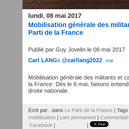
lundi, 08 mai 2017
Mobilisation générale des milita
Parti de la France
Publié par Guy Jovelin le 08 mai 2017
Carl LANG
@
carllang2022
6 mai
Mobilisation générale des militants et c
la France: Dès le 8 mai, faisons entendr
droite nationale.
Écrit par . dans
Le Parti de la France
| Tags
mobilisation
|
Lien permanent
|
Commentaire
Facebook
|
|