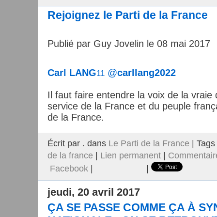
Rejoignez le Parti de la France
Publié par Guy Jovelin le 08 mai 2017
Carl LANG
@
carllang2022
11
Il faut faire entendre la voix de la vraie
service de la France et du peuple frança
de la France.
Écrit par . dans
Le Parti de la France
| Tags
de la france
|
Lien permanent
|
Commentaire
Facebook
|
|
jeudi, 20 avril 2017
ÇA SE PASSE COMME ÇA À S