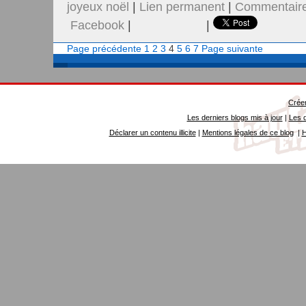
joyeux noël
|
Lien permanent
|
Commentaire
Facebook
|
|
Page précédente
1
2
3
4
5
6
7
Page suivante
Créer
Les derniers blogs mis à jour
|
Les d
Déclarer un contenu illicite
|
Mentions légales de ce blog
|
H