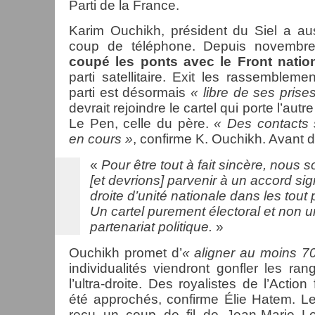
Parti de la France.
Karim Ouchikh, président du Siel a au
coup de téléphone. Depuis novembr
coupé les ponts avec le Front natio
parti satellitaire. Exit les rassembleme
parti est désormais
« libre de ses prise
devrait rejoindre le cartel qui porte l’aut
Le Pen, celle du père.
« Des contacts 
en cours »
, confirme K. Ouchikh. Avant de
«
Pour être tout à fait sincère, nous
[et devrions] parvenir à un accord si
droite d’unité nationale dans les tout 
Un cartel purement électoral et non 
partenariat politique.
»
Ouchikh promet d’
« aligner au moins 7
individualités viendront gonfler les ran
l’ultra-droite. Des royalistes de l’Action
été approchés, confirme Élie Hatem. Le 
reçu un coup de fil de Jean-Marie L