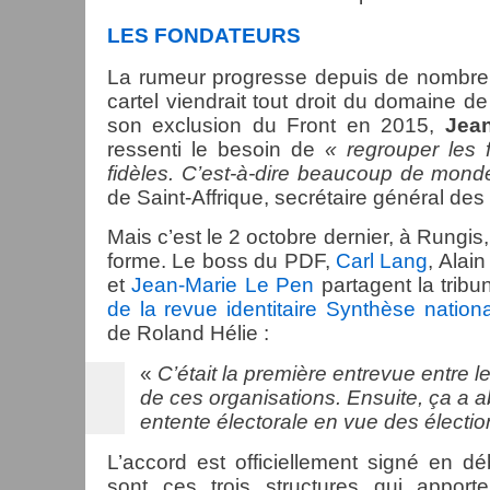
LES FONDATEURS
La rumeur progresse depuis de nombreu
cartel viendrait tout droit du domaine d
son exclusion du Front en 2015,
Jea
ressenti le besoin de
« regrouper les f
fidèles. C’est-à-dire beaucoup de mond
de Saint-Affrique, secrétaire général de
Mais c’est le 2 octobre dernier, à Rungis,
forme. Le boss du
PDF
,
Carl Lang
, Alai
et
Jean-Marie Le Pen
partagent la tribu
de la revue identitaire Synthèse nation
de Roland Hélie :
«
C’était la première entrevue entre 
de ces organisations. Ensuite, ça a a
entente électorale en vue des élection
L’accord est officiellement signé en d
sont ces trois structures qui apport