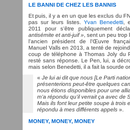
LE BANNI DE CHEZ LES BANNIS
Et puis, il y a en un que les exclus du
pas sur leurs listes.
Yvan Benedetti
, 
2011 pour s’être publiquement décl
antisémite et anti-juif »
, sent un peu trop 
l’ancien président de l’Œuvre frança
Manuel Valls en 2013, a tenté de rejoind
coup de téléphone à Thomas Joly du Pa
resté sans réponse. Le Pen, lui, a décr
mais selon Benedetti, il a fait la sourde ore
«
Je lui ai dit que nous [Le Parti natio
présenterions peut-être quelques can
nous étions disponibles pour une allia
m’a répondu qu’il verrait ça avec de S
Mais ils font leur petite soupe à trois 
répondu à mes différents appels
».
MONEY, MONEY, MONEY