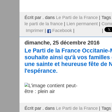
Écrit par . dans
Le Parti de la France
| Tags
le parti de la france
|
Lien permanent
|
Comm
Imprimer
|
Facebook
|
|
dimanche, 25 décembre 2016
Le Parti de la France Occitanie
souhaite ainsi qu'à vos familles
une sainte et heureuse fête de N
l'espérance.
Écrit par . dans
Le Parti de la France
| Tags