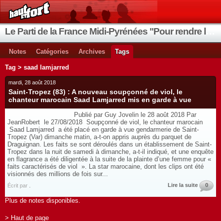
Le Parti de la France Midi-Pyrénées "Pour rendre la France aux Français"
Notes
Catégories
Archives
Tags
Tag > saad lamjarred
mardi, 28 août 2018
Saint-Tropez (83) : A nouveau soupçonné de viol, le
chanteur marocain Saad Lamjarred mis en garde à vue
Publié par Guy Jovelin le 28 août 2018 Par
JeanRobert le 27/08/2018 Soupçonné de viol, le chanteur marocain
Saad Lamjarred a été placé en garde à vue gendarmerie de Saint-
Tropez (Var) dimanche matin, a-t-on appris auprès du parquet de
Draguignan. Les faits se sont déroulés dans un établissement de Saint-
Tropez dans la nuit de samedi à dimanche, a-t-il indiqué, et une enquête
en flagrance a été diligentée à la suite de la plainte d’une femme pour «
faits caractérisés de viol ». La star marocaine, dont les clips ont été
visionnés des millions de fois sur...
Lire la suite
0
Écrit par
.
Plus de notes disponibles.
> Haut de page