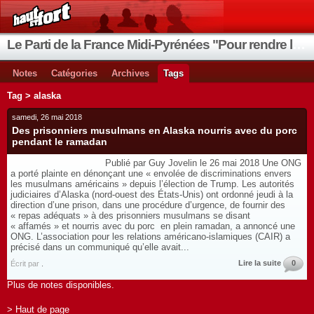
Le Parti de la France Midi-Pyrénées "Pour rendre la France aux Français"
Notes
Catégories
Archives
Tags
Tag > alaska
samedi, 26 mai 2018
Des prisonniers musulmans en Alaska nourris avec du porc
pendant le ramadan
Publié par Guy Jovelin le 26 mai 2018 Une ONG
a porté plainte en dénonçant une « envolée de discriminations envers
les musulmans américains » depuis l’élection de Trump. Les autorités
judiciaires d’Alaska (nord-ouest des États-Unis) ont ordonné jeudi à la
direction d’une prison, dans une procédure d’urgence, de fournir des
« repas adéquats » à des prisonniers musulmans se disant
« affamés » et nourris avec du porc en plein ramadan, a annoncé une
ONG. L’association pour les relations américano-islamiques (CAIR) a
précisé dans un communiqué qu’elle avait...
Lire la suite
0
Écrit par
.
Plus de notes disponibles.
> Haut de page