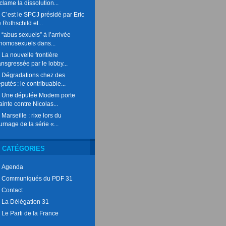
clame la dissolution...
C’est le SPCJ présidé par Eric
 Rothschild et...
“abus sexuels” à l’arrivée
homosexuels dans...
La nouvelle frontière
ansgressée par le lobby...
Dégradations chez des
putés : le contribuable...
Une députée Modem porte
ainte contre Nicolas...
Marseille : rixe lors du
urnage de la série «...
CATÉGORIES
Agenda
Communiqués du PDF 31
Contact
La Délégation 31
Le Parti de la France