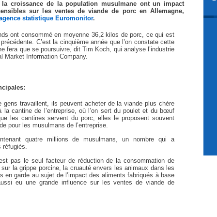
 la croissance de la population musulmane ont un impact
sensibles sur les ventes de viande de porc en Allemagne,
l’agence statistique Euromonitor
.
ands ont consommé en moyenne 36,2 kilos de porc, ce qui est
précédente. C’est la cinquième année que l’on constate cette
ne fera que se poursuivre, dit Tim Koch, qui analyse l’industrie
ural Market Information Company.
ncipales:
ens travaillent, ils peuvent acheter de la viande plus chère
la cantine de l’entreprise, où l’on sert du poulet et du bœuf
ue les cantines servent du porc, elles le proposent souvent
de pour les musulmans de l’entreprise.
ntenant quatre millions de musulmans, un nombre qui a
 réfugiés.
n’est pas le seul facteur de réduction de la consommation de
 sur la grippe porcine, la cruauté envers les animaux dans les
s en garde au sujet de l’impact des aliments fabriqués à base
aussi eu une grande influence sur les ventes de viande de