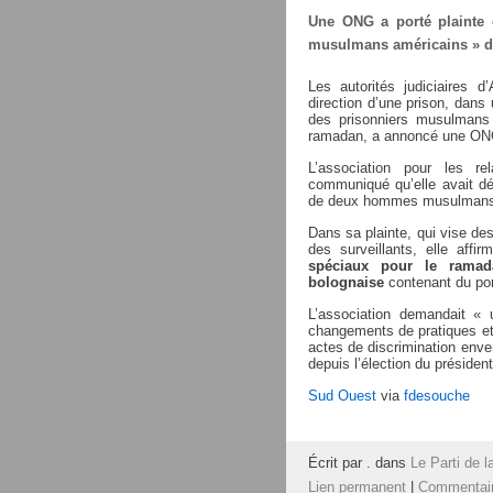
Une ONG a porté plainte 
musulmans américains » de
Les autorités judiciaires d
direction d’une prison, dans
des prisonniers musulmans
ramadan, a annoncé une ON
L’association pour les r
communiqué qu’elle avait dé
de deux hommes musulmans 
Dans sa plainte, qui vise des
des surveillants, elle affi
spéciaux pour le ramad
bolognaise
contenant du porc
L’association demandait « u
changements de pratiques et
actes de discrimination enve
depuis l’élection du présiden
Sud Ouest
via
fdesouche
Écrit par . dans
Le Parti de l
Lien permanent
|
Commentair