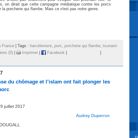
s, on dirait que cette campagne médiatique contre les porcs
ir la porcherie qui flambe. Mais ce n'est pas notre genre.
a France
| Tags :
harcèlement
,
porc
,
porcherie qui flambe
,
tsunami
res (0)
|
Imprimer
|
Facebook
|
|
17
se du chômage et l’islam ont fait plonger les
porc
9 juillet 2017
Audrey Duperron
CDOUGALL
D