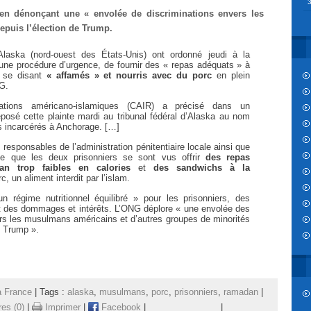
en dénonçant une « envolée de discriminations envers les
puis l’élection de Trump.
’Alaska (nord-ouest des États-Unis) ont ordonné jeudi à la
 une procédure d’urgence, de fournir des « repas adéquats » à
 se disant
« affamés » et nourris avec du porc
en plein
G.
elations américano-islamiques (CAIR) a précisé dans un
posé cette plainte mardi au tribunal fédéral d’Alaska au nom
incarcérés à Anchorage. […]
 responsables de l’administration pénitentiaire locale ainsi que
rme que les deux prisonniers se sont vus offrir
des repas
an trop faibles en calories
et
des sandwichs à la
, un aliment interdit par l’islam.
n régime nutritionnel équilibré » pour les prisonniers, des
 des dommages et intérêts. L’ONG déplore « une envolée des
rs les musulmans américains et d’autres groupes de minorités
t Trump ».
a France
| Tags :
alaska
,
musulmans
,
porc
,
prisonniers
,
ramadan
|
es (0)
|
Imprimer
|
Facebook
|
|