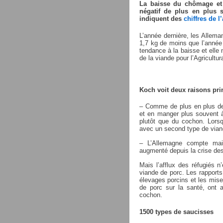
La baisse du chômage et
négatif de plus en plus 
indiquent des
chiffres de 
L’année dernière, les Allem
1,7 kg de moins que l’année 
tendance à la baisse et elle 
de la viande pour l’Agricult
Koch voit deux raisons pri
– Comme de plus en plus de g
et en manger plus souvent à 
plutôt que du cochon. Lorsq
avec un second type de vian
– L’Allemagne compte mai
augmenté depuis la crise des
Mais l’afflux des réfugiés 
viande de porc. Les rapports
élevages porcins et les mise
de porc sur la santé, ont 
cochon.
1500 types de saucisses