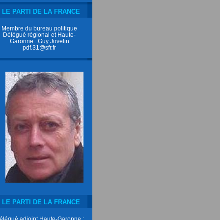
LE PARTI DE LA FRANCE
Membre du bureau politique
Délégué régional et Haute-
Garonne : Guy Jovelin
pdf.31@sfr.fr
LE PARTI DE LA FRANCE
élégué adjoint Haute-Garonne :