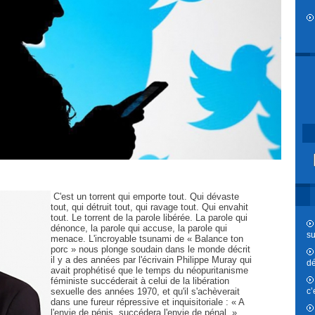
C'est un torrent qui emporte tout. Qui dévaste
tout, qui détruit tout, qui ravage tout. Qui envahit
tout. Le torrent de la parole libérée. La parole qui
dénonce, la parole qui accuse, la parole qui
su
menace. L'incroyable tsunami de « Balance ton
porc » nous plonge soudain dans le monde décrit
il y a des années par l'écrivain Philippe Muray qui
dé
avait prophétisé que le temps du néopuritanisme
féministe succéderait à celui de la libération
c’
sexuelle des années 1970, et qu'il s'achèverait
dans une fureur répressive et inquisitoriale : « A
l'envie de pénis, succédera l'envie de pénal. »