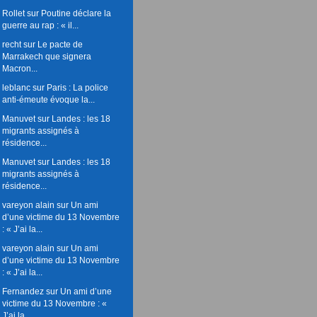
Rollet
sur
Poutine déclare la
guerre au rap : « il...
recht
sur
Le pacte de
Marrakech que signera
Macron...
leblanc
sur
Paris : La police
anti-émeute évoque la...
Manuvet
sur
Landes : les 18
migrants assignés à
résidence...
Manuvet
sur
Landes : les 18
migrants assignés à
résidence...
vareyon alain
sur
Un ami
d’une victime du 13 Novembre
: « J’ai la...
vareyon alain
sur
Un ami
d’une victime du 13 Novembre
: « J’ai la...
Fernandez
sur
Un ami d’une
victime du 13 Novembre : «
J’ai la...