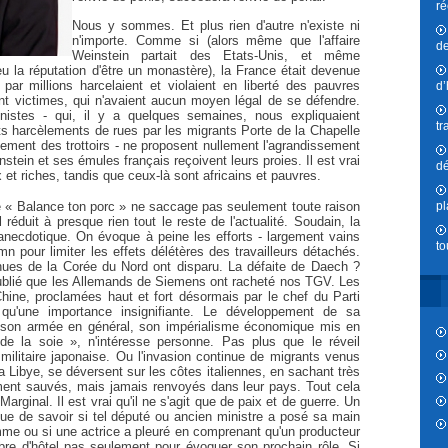
ré
Nous y sommes. Et plus rien d'autre n'existe ni
n'importe. Comme si (alors même que l'affaire
de
Weinstein partait des Etats-Unis, et même
eu la réputation d'être un monastère), la France était devenue
ar millions harcelaient et violaient en liberté des pauvres
d’
nt victimes, qui n'avaient aucun moyen légal de se défendre.
istes - qui, il y a quelques semaines, nous expliquaient
tr
s harcèlements de rues par les migrants Porte de la Chapelle
ssement des trottoirs - ne proposent nullement l'agrandissement
tein et ses émules français reçoivent leurs proies. Il est vrai
dé
et riches, tandis que ceux-là sont africains et pauvres.
pl
e « Balance ton porc » ne saccage pas seulement toute raison
l réduit à presque rien tout le reste de l'actualité. Soudain, la
anecdotique. On évoque à peine les efforts - largement vains
to
n pour limiter les effets délétères des travailleurs détachés.
ues de la Corée du Nord ont disparu. La défaite de Daech ?
blié que les Allemands de Siemens ont racheté nos TGV. Les
hine, proclamées haut et fort désormais par le chef du Parti
 qu'une importance insignifiante. Le développement de sa
de son armée en général, son impérialisme économique mis en
de la soie », n'intéresse personne. Pas plus que le réveil
ilitaire japonaise. Ou l'invasion continue de migrants venus
la Libye, se déversent sur les côtes italiennes, en sachant très
ement sauvés, mais jamais renvoyés dans leur pays. Tout cela
 Marginal. Il est vrai qu'il ne s'agit que de paix et de guerre. Un
ue de savoir si tel député ou ancien ministre a posé sa main
mme ou si une actrice a pleuré en comprenant qu'un producteur
bre d'hôtel pas seulement pour évoquer son prochain rôle. Si