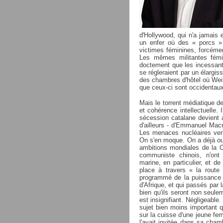
d'Hollywood, qui n'a jamais 
un enfer où des « porcs » p
victimes féminines, forcéme
Les mêmes militantes fémin
doctement que les incessant
se régleraient par un élargi
des chambres d'hôtel où Weins
que ceux-ci sont occidentaux 
Mais le torrent médiatique d
et cohérence intellectuelle. I
sécession catalane devient 
d'ailleurs - d'Emmanuel Macm
Les menaces nucléaires ven
On s'en moque. On a déjà ou
ambitions mondiales de la C
communiste chinois, n'ont
marine, en particulier, et 
place à travers « la route 
programmé de la puissance m
d'Afrique, et qui passés par 
bien qu'ils seront non seul
est insignifiant. Négligeable.
sujet bien moins important q
sur la cuisse d'une jeune fe
l'avait invitée dans sa cham