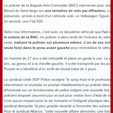
Le policier de la Brigade Anti-Criminalité (BAC) intervenait avec ses
Benoit de Saint-Ange sur
une tentative de vols par effraction.
Les
présumés, arrivés à bord d'un véhicule volé, un Volkwagen Tiguan, 
un second, une Fiat 500.
Selon nos informations, c'est avec ce deuxième véhicule que
l'un d
la voiture de la BAC.
Un policier a alors tenté de l'extraire du véhicu
route,
traînant le policier sur plusieurs mètres
.
L'un de ses collè
seule fois) dans le pneu avant gauche
pour immobiliser le véhicul
Un homme de 27 ans a été interpellé et placé en garde à vue. Le pol
dos, au genou et à la cheville gauche. Il a été transporté par les p
Purpan et a bénéficié d'un arrêt de travail initial de 3 jours.
Le syndicat Unité SGP Police souligne
"le sang froid et le professio
intervenants et souhaite un prompt rétablissement au policier blessé.
d’homicide sur un fonctionnaire de police indigne une nouvelle fois 
policiers lesquels oeuvrent jour et nuit pour mettre hors d’état de nui
n’ont aucun respect pour la vie humaine ni l’intégrité physique des 
syndicat demande
"la plus grande sévérité à l’encontre des auteurs"
Pour le syndicat Alliance,
"cette nouvelle affaire démontre, une fois de