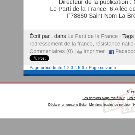
Directeur de la publication :
Le Parti de la France. 6 Allée d
F78860 Saint Nom La Br
Écrit par . dans
Le Parti de la France
| Tags
redressement de la france
,
résistance natio
Commentaires (0)
|
Imprimer
|
Facebo
Page précédente
1
2
3
4
5
6
7
Page suivante
Créer
Les derniers blogs mis à jour
|
Les d
Déclarer un contenu illicite
|
Mentions légales de ce blog
|
H