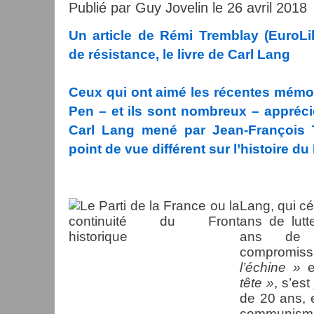
Publié par Guy Jovelin le 26 avril 2018
Un article de Rémi Tremblay (EuroLi
de résistance, le livre de Carl Lang
Ceux qui ont aimé les récentes mémo
Pen – et ils sont nombreux – apprécie
Carl Lang mené par Jean-François
point de vue différent sur l’histoire du
Lang, qui c
ans de lutt
ans de r
compromiss
l’échine »
e
tête »
, s’est
de 20 ans, 
communism