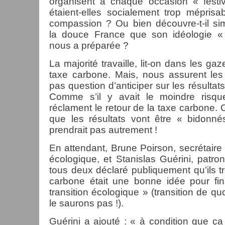
organisent à chaque occasion « festi
étaient-elles socialement trop méprisa
compassion ? Ou bien découvre-t-il si
la douce France que son idéologie « 
nous a préparée ?
La majorité travaille, lit-on dans les gaz
taxe carbone. Mais, nous assurent les
pas question d’anticiper sur les résultat
Comme s’il y avait le moindre risqu
réclament le retour de la taxe carbone. 
que les résultats vont être « bidonné
prendrait pas autrement !
En attendant, Brune Poirson, secrétaire d
écologique, et Stanislas Guérini, patro
tous deux déclaré publiquement qu’ils t
carbone était une bonne idée pour fi
transition écologique » (transition de qu
le saurons pas !).
Guérini a ajouté : « à condition que ç