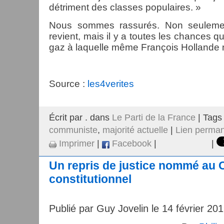
détriment des classes populaires. »
Nous sommes rassurés. Non seulemen
revient, mais il y a toutes les chances qu
gaz à laquelle même François Hollande n
Source :
les4verites
Écrit par . dans
Le Parti de la France
| Tags
communiste
,
majorité actuelle
|
Lien perma
Imprimer
|
Facebook
|
|
Un repris de justice nommé au 
constitutionnel
Publié par Guy Jovelin le 14 février 20