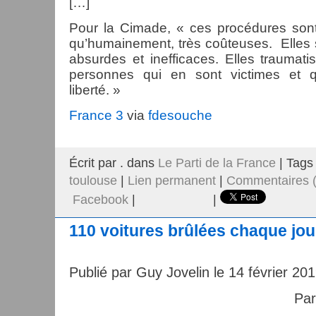
[…]
Pour la Cimade, « ces procédures sont
qu’humainement, très coûteuses. Elles s
absurdes et inefficaces. Elles traumati
personnes qui en sont victimes et q
liberté. »
France 3
via
fdesouche
Écrit par . dans
Le Parti de la France
| Tags
toulouse
|
Lien permanent
|
Commentaires (
Facebook
|
|
110 voitures brûlées chaque jou
Publié par Guy Jovelin le 14 février 20
Pa