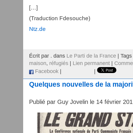
[…]
(Traduction Fdesouche)
Ntz.de
Écrit par . dans
Le Parti de la France
| Tags
maison
,
réfugiés
|
Lien permanent
|
Comment
Facebook
|
|
Quelques nouvelles de la majori
Publié par Guy Jovelin le 14 février 20