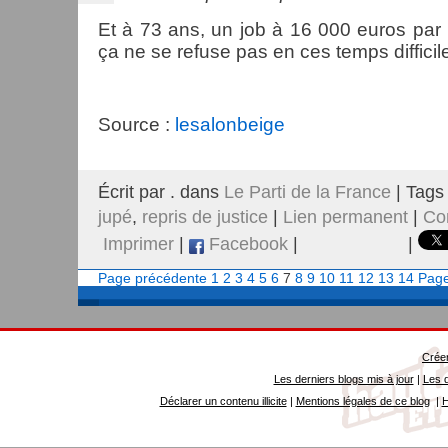
Et à 73 ans, un job à 16 000 euros par
ça ne se refuse pas en ces temps diffici
Source :
lesalonbeige
Écrit par . dans
Le Parti de la France
| Tags
jupé
,
repris de justice
|
Lien permanent
|
Co
Imprimer
|
Facebook
|
|
Page précédente
1
2
3
4
5
6
7
8
9
10
11
12
13
14
Page
Créer
Les derniers blogs mis à jour
|
Les d
Déclarer un contenu illicite
|
Mentions légales de ce blog
|
H